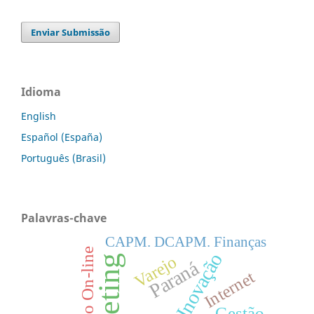
Enviar Submissão
Idioma
English
Español (España)
Português (Brasil)
Palavras-chave
CAPM. DCAPM. Finanças
Varejo On-line
Inovação
Varejo
Paraná
Internet
Gestão